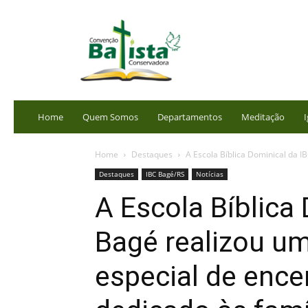
portalbatista.com.br
Home
Quem Somos
Departamentos
Meditação
I
Home
Destaques
A Escola Bíblica Dominical da I
Destaques
IBC Bagé/RS
Notícias
A Escola Bíblica
Bagé realizou u
especial de enc