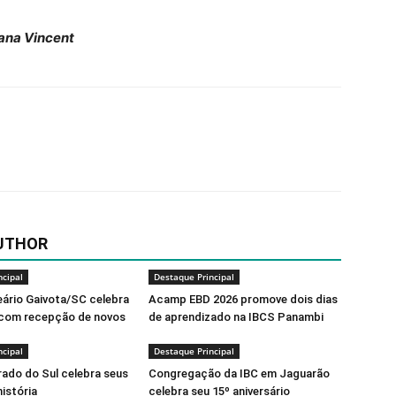
ana Vincent
UTHOR
ncipal
Destaque Principal
eário Gaivota/SC celebra
Acamp EBD 2026 promove dois dias
 com recepção de novos
de aprendizado na IBCS Panambi
ncipal
Destaque Principal
rado do Sul celebra seus
Congregação da IBC em Jaguarão
história
celebra seu 15º aniversário