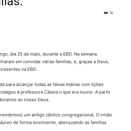
lias.
76
go, dia 25 de maio, durante a EBD. Na semana
haram em convidar várias famílias, e, graças a Deus,
presentes na EBD.
 para alcançar todas as faixas etárias com lições
i indagou à professora Cássia o que era louvor. A partir
adoramos ao nosso Deus.
aprendemos) um antigo cântico congregacional. O irmão
 áureo de forma envolvente, abençoando as famílias