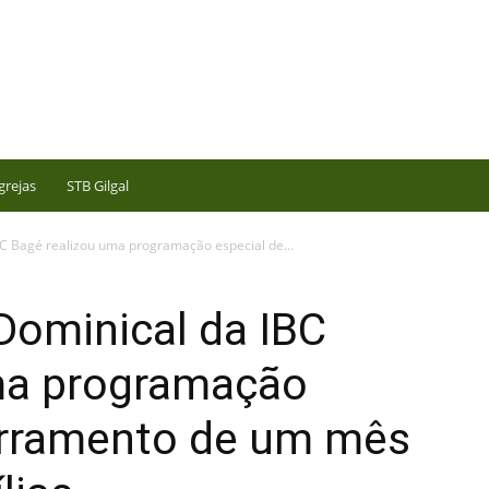
grejas
STB Gilgal
BC Bagé realizou uma programação especial de...
 Dominical da IBC
ma programação
erramento de um mês