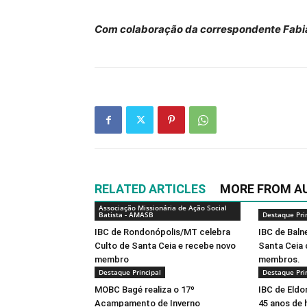
Com colaboração da correspondente Fabi
RELATED ARTICLES
MORE FROM A
Associação Missionária de Ação Social
Batista - AMASB
Destaque Pri
IBC de Rondonópolis/MT celebra
IBC de Baln
Culto de Santa Ceia e recebe novo
Santa Ceia
membro
membros.
Destaque Principal
Destaque Pri
MOBC Bagé realiza o 17º
IBC de Eldo
Acampamento de Inverno
45 anos de 