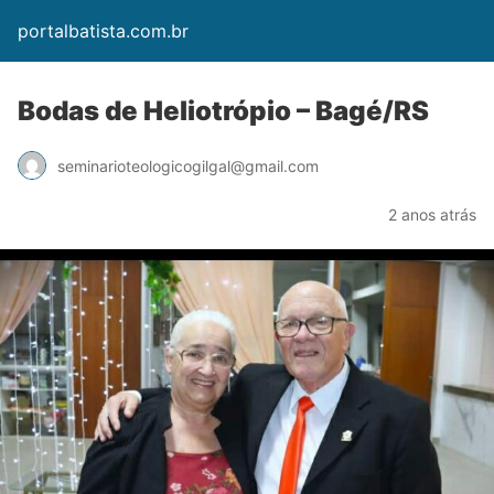
portalbatista.com.br
Bodas de Heliotrópio – Bagé/RS
seminarioteologicogilgal@gmail.com
2 anos atrás