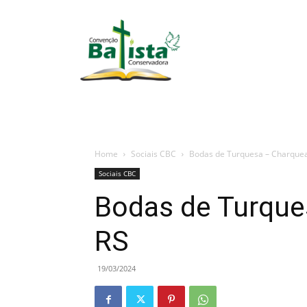
portalbatista.com.br
Home
Sociais CBC
Bodas de Turquesa – Charquea
Sociais CBC
Bodas de Turque
RS
19/03/2024