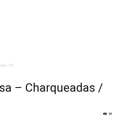
das / RS
sa – Charqueadas /
98