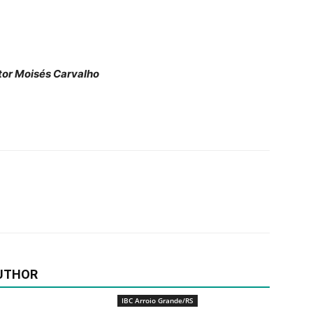
tor Moisés Carvalho
UTHOR
IBC Arroio Grande/RS