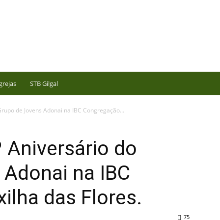
grejas
STB Gilgal
Grupo de Jovens Adonai na IBC Congregação...
 Aniversário do
 Adonai na IBC
lha das Flores.
75