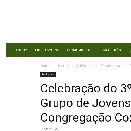
portalbatista.com.br
Home
Quem Somos
Departamentos
Meditação
I
Home
Notícias
Celebração do 3º Aniversário do 
Notícias
Celebração do 3º
Grupo de Jovens
Congregação Coxi
07/07/2025