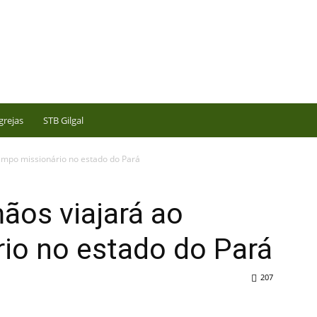
grejas
STB Gilgal
ampo missionário no estado do Pará
ãos viajará ao
io no estado do Pará
207