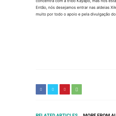
concentra com a tribo Kayapó, mas nós est
Então, nós desejamos entrar nas aldeias Xik
muito por todo o apoio e pela divulgação do
RELATED ARTICLES
MORE FROM A