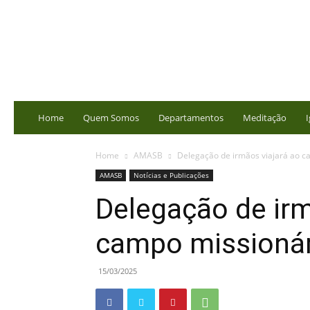
portalbatista.com.br
Home
Quem Somos
Departamentos
Meditação
I
Home
AMASB
Delegação de irmãos viajará ao c
AMASB
Notícias e Publicações
Delegação de irm
campo missionár
15/03/2025