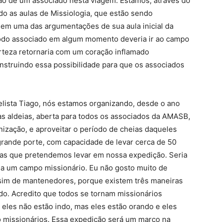
ção de um associado nesta viagem. Estamos, através do
ndo as aulas de Missiologia, que estão sendo
e em uma das argumentações de sua aula inicial da
, todo associado em algum momento deveria ir ao campo
rteza retornaria com um coração inflamado
nstruindo essa possibilidade para que os associados
ista Tiago, nós estamos organizando, desde o ano
as aldeias, aberta para todos os associados da AMASB,
ização, e aproveitar o período de cheias daqueles
grande porte, com capacidade de levar cerca de 50
as que pretendemos levar em nossa expedição. Seria
 a um campo missionário. Eu não gosto muito de
sim de mantenedores, porque existem três maneiras
ndo. Acredito que todos se tornam missionários
eles não estão indo, mas eles estão orando e eles
ão missionários. Essa expedição será um marco na