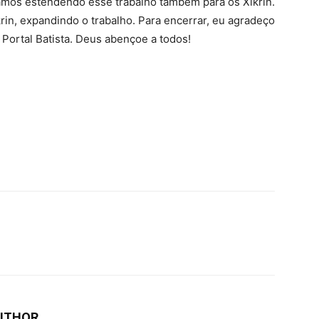
amos estendendo esse trabalho também para os Xikrin.
rin, expandindo o trabalho. Para encerrar, eu agradeço
 Portal Batista. Deus abençoe a todos!
UTHOR