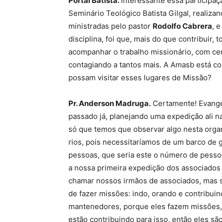
Portal Batista.
Interessante essa participa
Seminário Teológico Batista Gilgal, realiza
ministradas pelo pastor
Rodolfo Cabrera
, 
disciplina, foi que, mais do que contribuir
acompanhar o trabalho missionário, com ce
contagiando a tantos mais. A Amasb está co
possam visitar esses lugares de Missão?
Pr. Anderson Madruga.
Certamente! Evangel
passado já, planejando uma expedição ali n
só que temos que observar algo nesta organ
rios, pois necessitaríamos de um barco de 
pessoas, que seria este o número de pesso
a nossa primeira expedição dos associados
chamar nossos irmãos de associados, mas 
de fazer missões: indo, orando e contribui
mantenedores, porque eles fazem missões, 
estão contribuindo para isso, então eles s