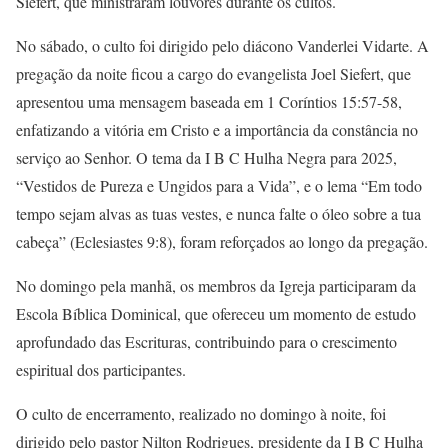
Siefert, que ministraram louvores durante os cultos.
No sábado, o culto foi dirigido pelo diácono Vanderlei Vidarte. A
pregação da noite ficou a cargo do evangelista Joel Siefert, que
apresentou uma mensagem baseada em 1 Coríntios 15:57-58,
enfatizando a vitória em Cristo e a importância da constância no
serviço ao Senhor. O tema da I B C Hulha Negra para 2025,
“Vestidos de Pureza e Ungidos para a Vida”, e o lema “Em todo
tempo sejam alvas as tuas vestes, e nunca falte o óleo sobre a tua
cabeça” (Eclesiastes 9:8), foram reforçados ao longo da pregação.
No domingo pela manhã, os membros da Igreja participaram da
Escola Bíblica Dominical, que ofereceu um momento de estudo
aprofundado das Escrituras, contribuindo para o crescimento
espiritual dos participantes.
O culto de encerramento, realizado no domingo à noite, foi
dirigido pelo pastor Nilton Rodrigues, presidente da I B C Hulha