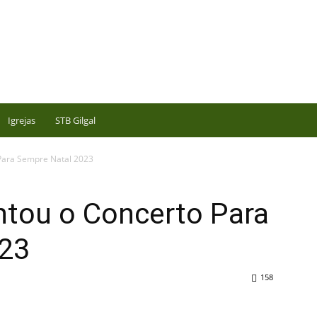
Igrejas
STB Gilgal
Para Sempre Natal 2023
ntou o Concerto Para
023
158