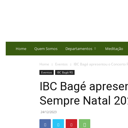
portalbatista.com.br
Home
Quem Somos
Departamentos
Meditação
Home
Eventos
IBC Bagé apresentou o Concerto 
Eventos
IBC Bagé/RS
IBC Bagé aprese
Sempre Natal 2
24/12/2023