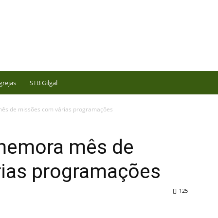
grejas
STB Gilgal
ês de missões com várias programações
memora mês de
ias programações
125