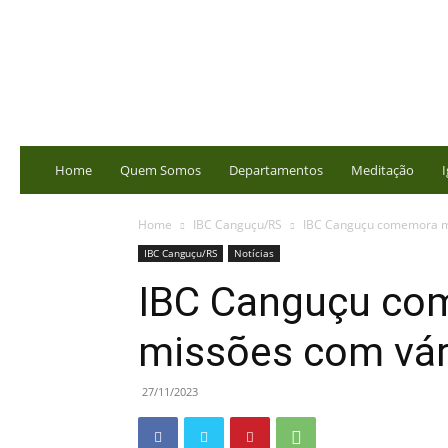
portalbatista.com.br
Home
Quem Somos
Departamentos
Meditação
I
Home
IBC Canguçu/RS
IBC Canguçu comemora m
IBC Canguçu/RS
Notícias
IBC Canguçu co
missões com vár
27/11/2023