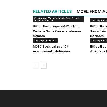
RELATED ARTICLES
MORE FROM A
Associação Missionária de Ação Social
Batista - AMASB
Destaque Pri
IBC de Rondonópolis/MT celebra
IBC de Baln
Culto de Santa Ceia e recebe novo
Santa Ceia
membro
membros.
Destaque Principal
Destaque Pri
MOBC Bagé realiza o 17º
IBC de Eldo
Acampamento de Inverno
45 anos de 