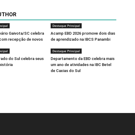
UTHOR
ncipal
Destaque Principal
eário Gaivota/SC celebra
Acamp EBD 2026 promove dois dias
 com recepção de novos
de aprendizado na IBCS Panambi
ncipal
Destaque Principal
rado do Sul celebra seus
Departamento da EBD celebra mais
história
um ano de atividades na IBC Betel
de Caxias do Sul