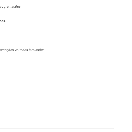
 programações.
ões.
gramações voltadas à missões.