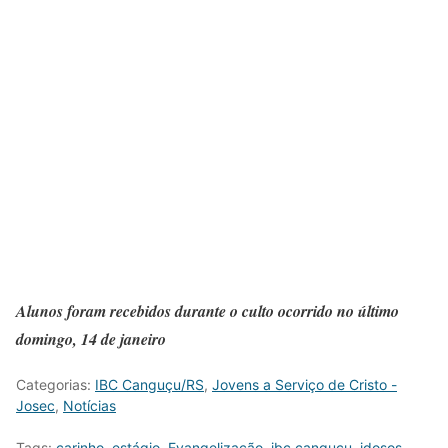
Alunos foram recebidos durante o culto ocorrido no último
domingo, 14 de janeiro
Categorias:
IBC Canguçu/RS
,
Jovens a Serviço de Cristo -
Josec
,
Notícias
Tags:
carinho
,
estágio
,
Evangelização
,
ibc canguçu
,
idosos
,