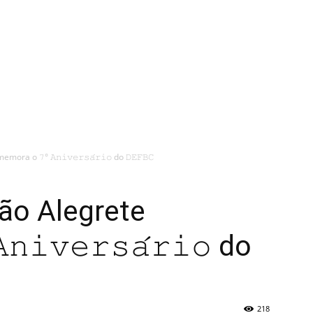
 o 𝟽° 𝙰𝚗𝚒𝚟𝚎𝚛𝚜𝚊́𝚛𝚒𝚘 do 𝙳𝙴𝙵𝙱𝙲
ão Alegrete
𝚒𝚟𝚎𝚛𝚜𝚊́𝚛𝚒𝚘 do
218