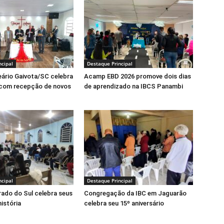
ncipal
Destaque Principal
eário Gaivota/SC celebra
Acamp EBD 2026 promove dois dias
 com recepção de novos
de aprendizado na IBCS Panambi
ncipal
Destaque Principal
rado do Sul celebra seus
Congregação da IBC em Jaguarão
história
celebra seu 15º aniversário