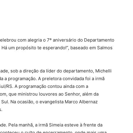
celebrou com alegria o 7º aniversário do Departamento
! Há um propósito te esperando!”, baseado em Salmos
ade, sob a direção da líder do departamento, Michelli
a a programação. A preletora convidada foi a irmã
 Sul/RS. A programação contou ainda com a
om, que ministrou louvores ao Senhor, além da
Sul. Na ocasião, o evangelista Marco Albernaz
s.
e. Pela manhã, a irmã Simeia esteve à frente da
 aconteceu o culto de encerramento, onde mais uma