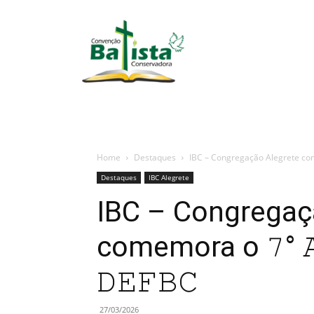
portalbatista.com.br
Home
Destaques
IBC – Congregação Alegrete comemora
Destaques
IBC Alegrete
IBC – Congregaç
comemora o 𝟽° 𝙰
𝙳𝙴𝙵𝙱𝙲
27/03/2026