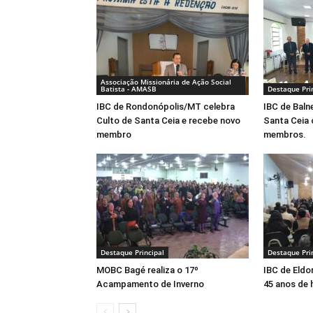
Associação Missionária de Ação Social
Batista - AMASB
Destaque Pri
IBC de Rondonópolis/MT celebra
IBC de Baln
Culto de Santa Ceia e recebe novo
Santa Ceia
membro
membros.
Destaque Principal
Destaque Pri
MOBC Bagé realiza o 17º
IBC de Eldo
Acampamento de Inverno
45 anos de 