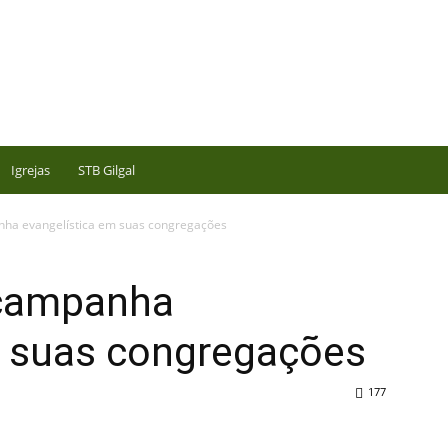
Igrejas
STB Gilgal
anha evangelística em suas congregações
a campanha
m suas congregações
177