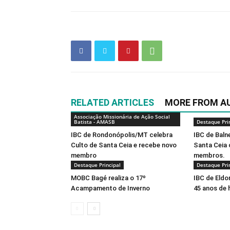
RELATED ARTICLES
MORE FROM A
Associação Missionária de Ação Social
Batista - AMASB
Destaque Pri
IBC de Rondonópolis/MT celebra
IBC de Baln
Culto de Santa Ceia e recebe novo
Santa Ceia
membro
membros.
Destaque Principal
Destaque Pri
MOBC Bagé realiza o 17º
IBC de Eldo
Acampamento de Inverno
45 anos de 