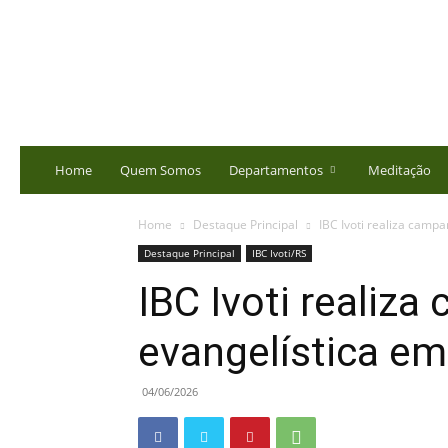
portalbatista.com.br
Home
Quem Somos
Departamentos
Meditação
Home
Destaque Principal
IBC Ivoti realiza camp
Destaque Principal
IBC Ivoti/RS
IBC Ivoti realiz
evangelística e
04/06/2026