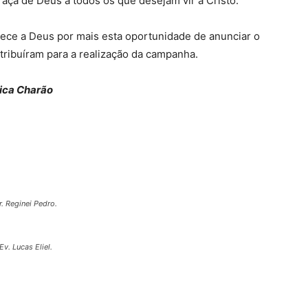
raça de Deus a todos os que desejam vir a Cristo.
adece a Deus por mais esta oportunidade de anunciar o
tribuíram para a realização da campanha.
ica Charão
r. Reginei Pedro.
Ev. Lucas Eliel.