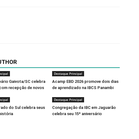
UTHOR
ncipal
Destaque Principal
eário Gaivota/SC celebra
Acamp EBD 2026 promove dois dias
 com recepção de novos
de aprendizado na IBCS Panambi
ncipal
Destaque Principal
rado do Sul celebra seus
Congregação da IBC em Jaguarão
história
celebra seu 15º aniversário