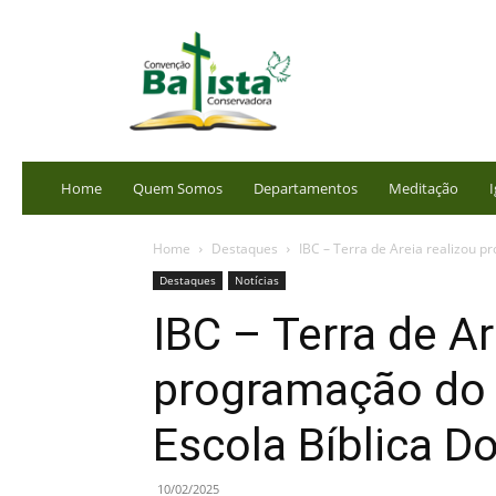
portalbatista.com.br
Home
Quem Somos
Departamentos
Meditação
I
Home
Destaques
IBC – Terra de Areia realizou p
Destaques
Notícias
IBC – Terra de Ar
programação do
Escola Bíblica D
10/02/2025