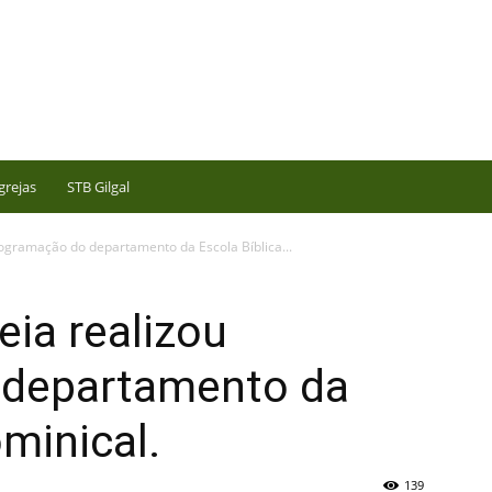
grejas
STB Gilgal
rogramação do departamento da Escola Bíblica...
eia realizou
 departamento da
ominical.
139