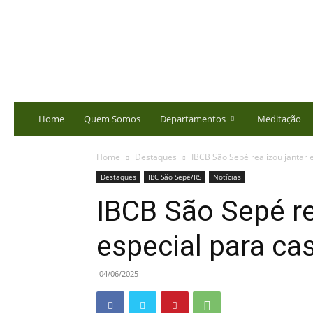
portalbatista.com.br
Home
Quem Somos
Departamentos
Meditação
Home
Destaques
IBCB São Sepé realizou jantar e
Destaques
IBC São Sepé/RS
Notícias
IBCB São Sepé re
especial para cas
04/06/2025