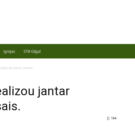
Igrejas
STB Gilgal
special para casais.
alizou jantar
ais.
164