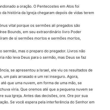
andonado a oração. O Pentecostes em Atos foi
 da história da Igreja chegaram depois de vidas terem
ônus vital porque os sermões ali pregados são
ee Bounds, em seu extraordinário livro Poder
tiram de si sermões mortos e sermões mortos,
 do sermão, mas o preparo do pregador. Livros não
ória não leva Deus para o sermão, mas Deus se faz
ncia, se apresentou a Israel, ele viu os resultados de
s, um país arrasado e um rei inseguro. Agora,
 até que uma nuvem, em forma de uma mão, se
a chuva viria. Que oremos até que a pequena nuvem se
e sua Igreja. Antes das decisões, ore. Ore por sua
tuação. Se você espera pela interferência do Senhor em