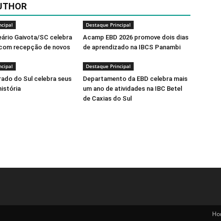
UTHOR
ncipal
Destaque Principal
eário Gaivota/SC celebra
Acamp EBD 2026 promove dois dias
 com recepção de novos
de aprendizado na IBCS Panambi
ncipal
Destaque Principal
rado do Sul celebra seus
Departamento da EBD celebra mais
história
um ano de atividades na IBC Betel
de Caxias do Sul
Ho