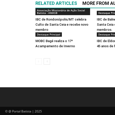
RELATED ARTICLES
MORE FROM A
Associação Missionária de Ação Social
Batista - AMASB
Destaque Pri
IBC de Rondonópolis/MT celebra
IBC de Baln
Culto de Santa Ceia e recebe novo
Santa Ceia
membro
membros.
Destaque Principal
Destaque Pri
MOBC Bagé realiza o 17º
IBC de Eldo
Acampamento de Inverno
45 anos de 
© @ Portal Batista | 2025