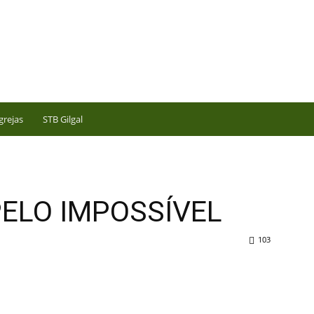
grejas
STB Gilgal
PELO IMPOSSÍVEL
103