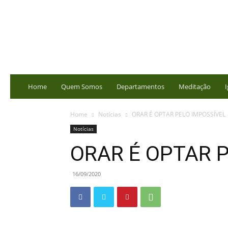
portalbatista.com.br
Home
Quem Somos
Departamentos
Meditação
I
Home
Notícias
ORAR É OPTAR PELO IMPOSSÍVEL
Notícias
ORAR É OPTAR 
16/09/2020