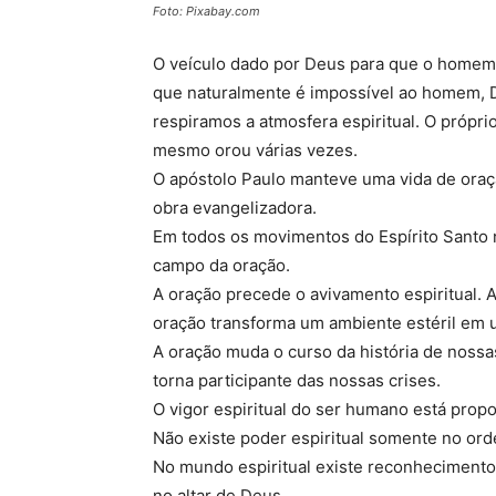
Foto: Pixabay.com
O veículo dado por Deus para que o homem i
que naturalmente é impossível ao homem, De
respiramos a atmosfera espiritual. O própri
mesmo orou várias vezes.
O apóstolo Paulo manteve uma vida de oraçã
obra evangelizadora.
Em todos os movimentos do Espírito Santo 
campo da oração.
A oração precede o avivamento espiritual. 
oração transforma um ambiente estéril em u
A oração muda o curso da história de nossas
torna participante das nossas crises.
O vigor espiritual do ser humano está prop
Não existe poder espiritual somente no ord
No mundo espiritual existe reconheciment
no altar de Deus.