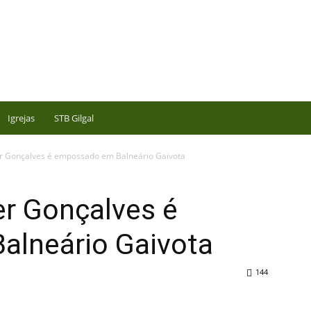
Igrejas
STB Gilgal
er Gonçalves é empossado em Balneário Gaivota
er Gonçalves é
lneário Gaivota
144