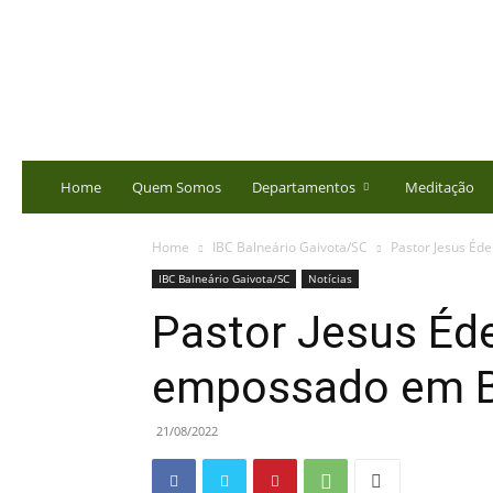
portalbatista.com.br
Home
Quem Somos
Departamentos
Meditação
Home
IBC Balneário Gaivota/SC
Pastor Jesus Éd
IBC Balneário Gaivota/SC
Notícias
Pastor Jesus Éd
empossado em Ba
21/08/2022