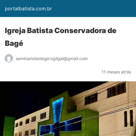
portalbatista.com.br
Igreja Batista Conservadora de
Bagé
seminarioteologicogilgal@gmail.com
11 meses atrás