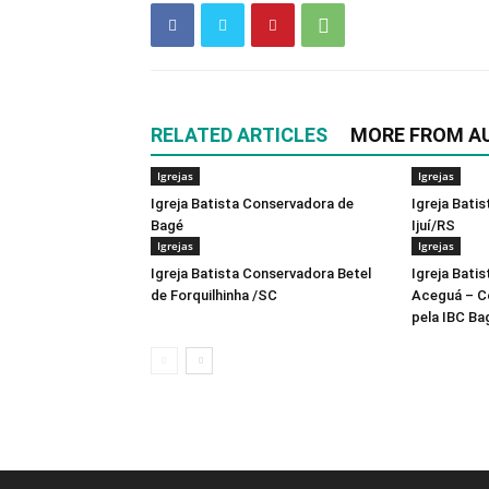
RELATED ARTICLES
MORE FROM A
Igrejas
Igrejas
Igreja Batista Conservadora de
Igreja Bati
Bagé
Ijuí/RS
Igrejas
Igrejas
Igreja Batista Conservadora Betel
Igreja Bati
de Forquilhinha /SC
Aceguá – C
pela IBC Ba