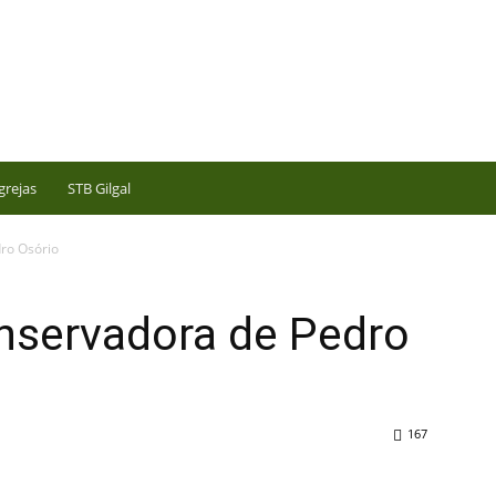
grejas
STB Gilgal
dro Osório
onservadora de Pedro
167