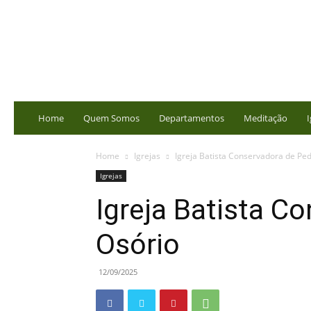
portalbatista.com.br
Home
Quem Somos
Departamentos
Meditação
I
Home
Igrejas
Igreja Batista Conservadora de Pe
Igrejas
Igreja Batista C
Osório
12/09/2025