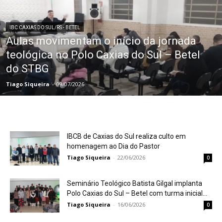
IBC CAXIAS DO SUL/RS - BETEL
Aulas movimentam o início da jornada
teológica no Polo Caxias do Sul – Betel
do STBG
Tiago Siqueira
-
09/07/2026
IBCB de Caxias do Sul realiza culto em
homenagem ao Dia do Pastor
Tiago Siqueira
-
22/06/2026
0
Seminário Teológico Batista Gilgal implanta
Polo Caxias do Sul – Betel com turma inicial...
Tiago Siqueira
-
16/06/2026
0