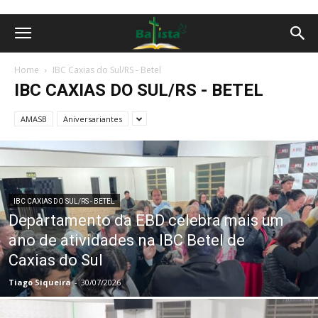
Home
IBC Caxias do Sul/RS - Betel
IBC CAXIAS DO SUL/RS - BETEL
AMASB
Aniversariantes
IBC CAXIAS DO SUL/RS - BETEL
Departamento da EBD celebra mais um
ano de atividades na IBC Betel de
Caxias do Sul
Tiago Siqueira
-
30/07/2026