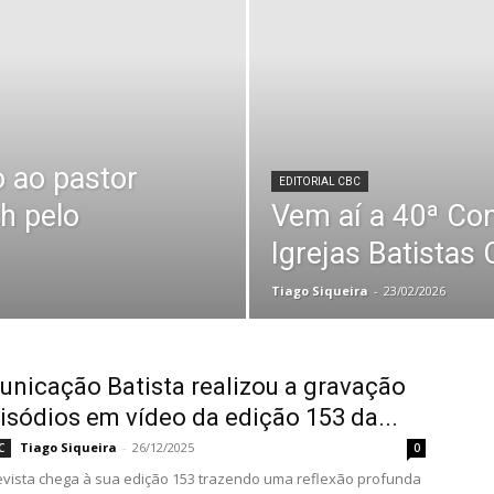
o ao pastor
EDITORIAL CBC
h pelo
Vem aí a 40ª Con
Igrejas Batistas
Tiago Siqueira
-
23/02/2026
nicação Batista realizou a gravação
isódios em vídeo da edição 153 da...
Tiago Siqueira
-
26/12/2025
C
0
vista chega à sua edição 153 trazendo uma reflexão profunda