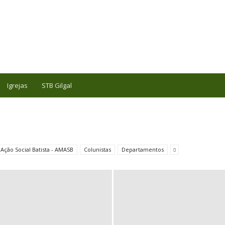
Igrejas
STB Gilgal
 Ação Social Batista - AMASB
Colunistas
Departamentos