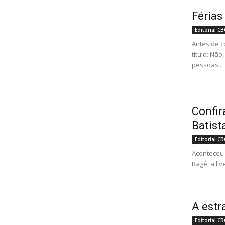
Férias
Editorial CB
Antes de c
título: Nã
pessoas...
Confir
Batist
Editorial CB
Aconteceu 
Bagé, a liv
A estr
Editorial CB