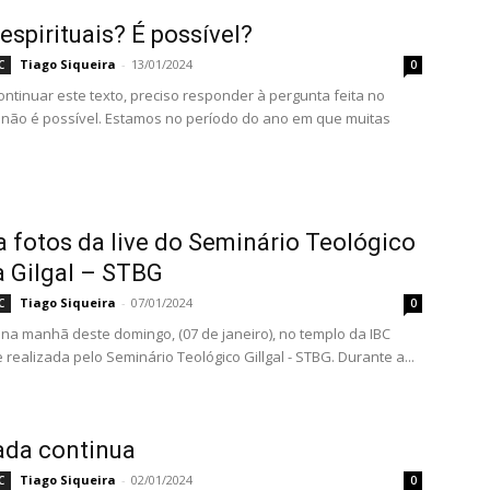
 espirituais? É possível?
Tiago Siqueira
-
13/01/2024
C
0
ontinuar este texto, preciso responder à pergunta feita no
o, não é possível. Estamos no período do ano em que muitas
a fotos da live do Seminário Teológico
a Gilgal – STBG
Tiago Siqueira
-
07/01/2024
C
0
na manhã deste domingo, (07 de janeiro), no templo da IBC
e realizada pelo Seminário Teológico Gillgal - STBG. Durante a...
ada continua
Tiago Siqueira
-
02/01/2024
C
0