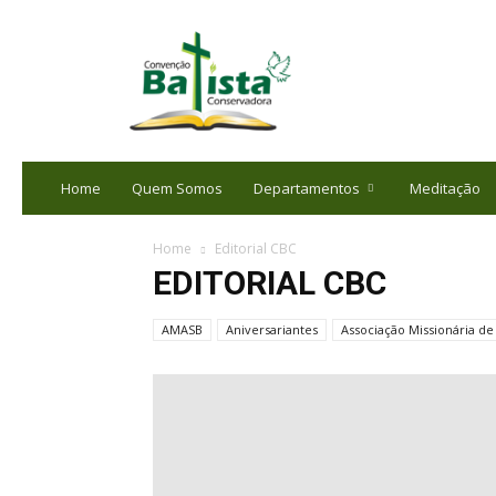
portalbatista.com.br
Home
Quem Somos
Departamentos
Meditação
Home
Editorial CBC
EDITORIAL CBC
AMASB
Aniversariantes
Associação Missionária de