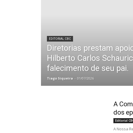
EDITORIAL CBC
Diretorias prestam apoi
Hilberto Carlos Schauric
falecimento de seu pai.
Tiago Siqueira
-
01/07/2026
A Comu
dos ep
Editorial CB
A Nossa Re