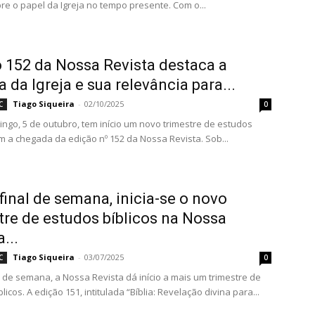
bre o papel da Igreja no tempo presente. Com o...
 152 da Nossa Revista destaca a
a da Igreja e sua relevância para...
Tiago Siqueira
-
02/10/2025
C
0
ngo, 5 de outubro, tem início um novo trimestre de estudos
om a chegada da edição nº 152 da Nossa Revista. Sob...
final de semana, inicia-se o novo
tre de estudos bíblicos na Nossa
...
Tiago Siqueira
-
03/07/2025
C
0
l de semana, a Nossa Revista dá início a mais um trimestre de
licos. A edição 151, intitulada “Bíblia: Revelação divina para...