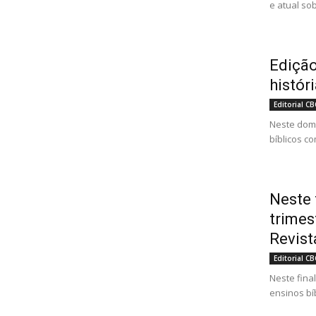
e atual so
Edição
históri
Editorial CB
Neste domi
bíblicos c
Neste 
trimes
Revista
Editorial CB
Neste fina
ensinos bíb