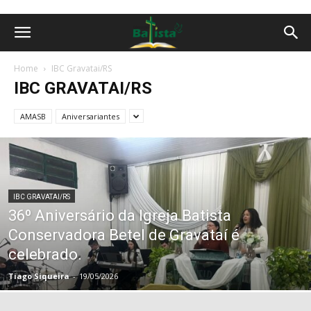
Home
IBC Gravatai/RS
IBC GRAVATAI/RS
AMASB
Aniversariantes
IBC GRAVATAI/RS
36º Aniversário da Igreja Batista
Conservadora Betel de Gravataí é
celebrado.
Tiago Siqueira
-
19/05/2026