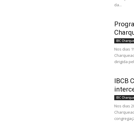
da...
Progr
Charqu
IBC Charqu
Nos dias 19
Charquead
dirigida p
IBCB C
interc
IBC Charqu
Nos dias 28
Charqueada
congregaçã