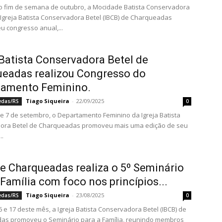
o fim de semana de outubro, a Mocidade Batista Conservadora
Igreja Batista Conservadora Betel (IBCB) de Charqueadas
eu congresso anual,...
 Batista Conservadora Betel de
eadas realizou Congresso do
tamento Feminino.
Tiago Siqueira
-
22/09/2025
edas/RS
0
 e 7 de setembro, o Departamento Feminino da Igreja Batista
ora Betel de Charqueadas promoveu mais uma edição de seu
..
e Charqueadas realiza o 5º Seminário
 Família com foco nos princípios...
Tiago Siqueira
-
23/08/2025
edas/RS
0
6 e 17 deste mês, a Igreja Batista Conservadora Betel (IBCB) de
as promoveu o Seminário para a Família, reunindo membros