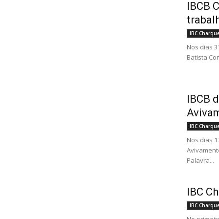
IBCB 
trabal
IBC Charqu
Nos dias 31
Batista Co
IBCB d
Aviva
IBC Charqu
Nos dias 1
Avivamento
Palavra...
IBC Ch
IBC Charqu