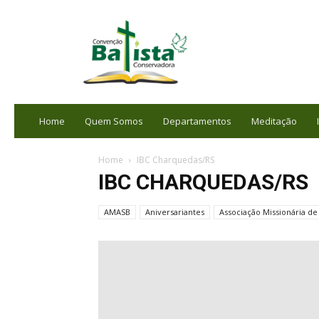
portalbatista.com.br
Home
Quem Somos
Departamentos
Meditação
Home
IBC Charquedas/RS
IBC CHARQUEDAS/RS
AMASB
Aniversariantes
Associação Missionária de