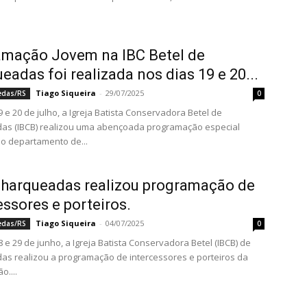
amação Jovem na IBC Betel de
eadas foi realizada nos dias 19 e 20...
Tiago Siqueira
-
29/07/2025
edas/RS
0
 e 20 de julho, a Igreja Batista Conservadora Betel de
as (IBCB) realizou uma abençoada programação especial
elo departamento de...
harqueadas realizou programação de
essores e porteiros.
Tiago Siqueira
-
04/07/2025
edas/RS
0
 e 29 de junho, a Igreja Batista Conservadora Betel (IBCB) de
s realizou a programação de intercessores e porteiros da
o....