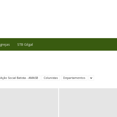
Igrejas
STB Gilgal
 Ação Social Batista - AMASB
Colunistas
Departamentos