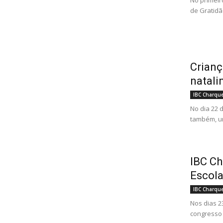
No primeir
de Gratidão
Crianç
natali
IBC Charqu
No dia 22 
também, um
IBC Ch
Escola
IBC Charqu
Nos dias 2
congresso 