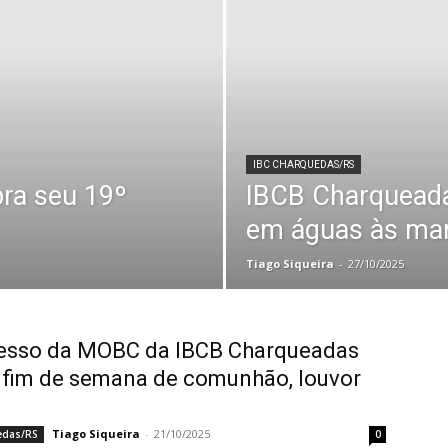
IBC CHARQUEDAS/RS
ra seu 19º
IBCB Charqueada
em águas às mar
Tiago Siqueira
-
27/10/2025
esso da MOBC da IBCB Charqueadas
fim de semana de comunhão, louvor
Tiago Siqueira
-
21/10/2025
edas/RS
0