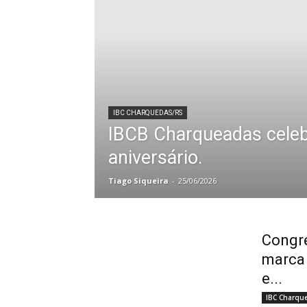
IBC CHARQUEDAS/RS
IBCB Charqueadas celeb
aniversário.
Tiago Siqueira
-
25/06/2026
Congr
marca 
e...
IBC Charqu