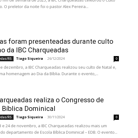
o fim de semana de 2025, a IBC Charqueadas celebrou o Culto
. O preletor da noite foi o pastor Alex Pereira...
as foram presenteadas durante culto
no da IBC Charqueadas
Tiago Siqueira
-
26/12/2024
edas/RS
0
de dezembro, a IBC Charqueadas realizou seu culto de Natal e,
a homenagem ao Dia da Bíblia. Durante o evento,...
arqueadas realiza o Congresso de
 Bíblica Dominical
Tiago Siqueira
-
30/11/2024
edas/RS
0
3 e 24 de novembro, a IBC Charqueadas realizou mais um
do departamento de Escola Bíblica Dominical – EDB. O evento...