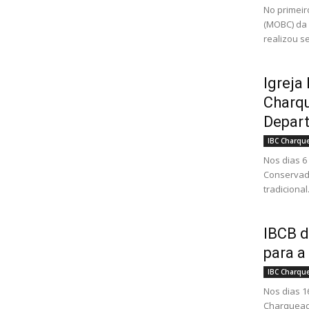
No primeir
(MOBC) da 
realizou s
Igreja
Charqu
Depar
IBC Charqu
Nos dias 6
Conservad
tradicional.
IBCB d
para a
IBC Charqu
Nos dias 1
Charquead