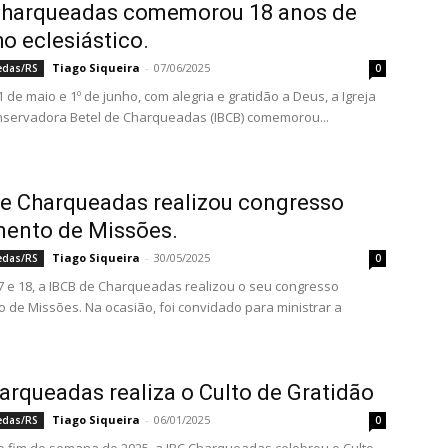
Charqueadas comemorou 18 anos de
ho eclesiástico.
Tiago Siqueira
-
07/06/2025
edas/RS
0
 de maio e 1º de junho, com alegria e gratidão a Deus, a Igreja
nservadora Betel de Charqueadas (IBCB) comemorou...
e Charqueadas realizou congresso
mento de Missões.
Tiago Siqueira
-
30/05/2025
edas/RS
0
7 e 18, a IBCB de Charqueadas realizou o seu congresso
 de Missões. Na ocasião, foi convidado para ministrar a
arqueadas realiza o Culto de Gratidão
Tiago Siqueira
-
06/01/2025
edas/RS
0